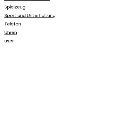
Spielzeug
Sport und Unterhaltung
Telefon
Uhren
user
Über Coupon & More
Als Team von
Coupon & More
verfolgen wir täglich die
Rabatte im Internet und vergleichen die Preise, um die
besten Angebote auf unserer Seite zu teilen.
So erfahren Sie, wo Sie beim Online-Shopping am
vorteilhaftesten einkaufen können und wo die höchsten
Rabatte möglich sind.