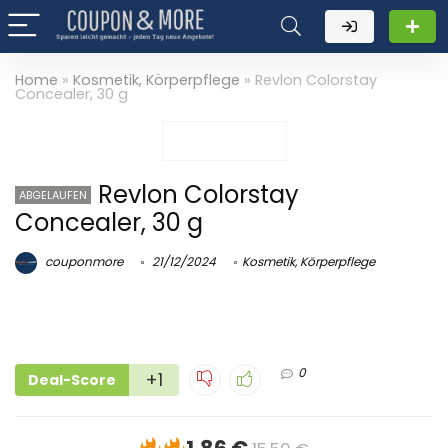
Home
»
Kosmetik, Körperpflege
»
Revlon Colorstay
Concealer, 30 g
Revlon Colorstay
ABGELAUFEN
Concealer, 30 g
couponmore
21/12/2024
Kosmetik, Körperpflege
0
+1
Deal-Score