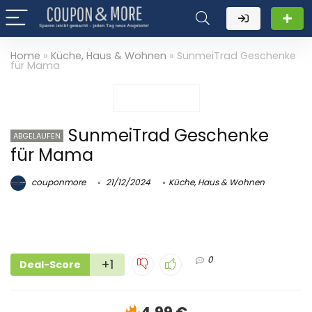
Home
»
Küche, Haus & Wohnen
»
SunmeiTrad Geschenke
für Mama
SunmeiTrad Geschenke
ABGELAUFEN
für Mama
couponmore
21/12/2024
Küche, Haus & Wohnen
0
+1
Deal-Score