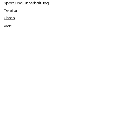
Sport und Unterhaltung
Telefon
Uhren
user
Über Coupon & More
Als Team von
Coupon & More
verfolgen wir täglich die
Rabatte im Internet und vergleichen die Preise, um die
besten Angebote auf unserer Seite zu teilen.
So erfahren Sie, wo Sie beim Online-Shopping am
vorteilhaftesten einkaufen können und wo die höchsten
Rabatte möglich sind.