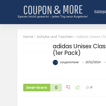
Katego
Home
»
Schuhe und Taschen
»
adidas Unisex Cl
adidas Unisex Cla
(1er Pack)
couponmore
21/12/2024
0
Deal-Score
0