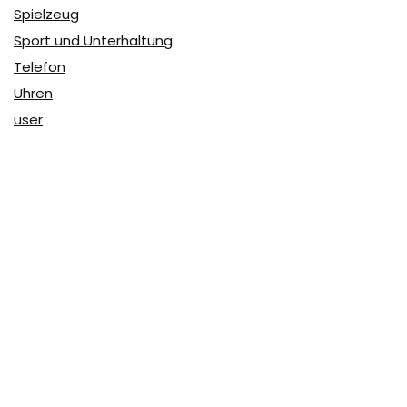
Spielzeug
Sport und Unterhaltung
Telefon
Uhren
user
Über Coupon & More
Als Team von
Coupon & More
verfolgen wir täglich die
Rabatte im Internet und vergleichen die Preise, um die
besten Angebote auf unserer Seite zu teilen.
So erfahren Sie, wo Sie beim Online-Shopping am
vorteilhaftesten einkaufen können und wo die höchsten
Rabatte möglich sind.