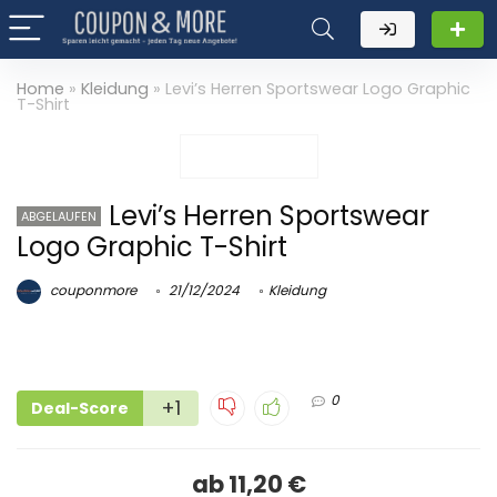
Home
»
Kleidung
»
Levi’s Herren Sportswear Logo Graphic
T-Shirt
Levi’s Herren Sportswear
ABGELAUFEN
Logo Graphic T-Shirt
couponmore
21/12/2024
Kleidung
0
+1
Deal-Score
ab 11,20 €