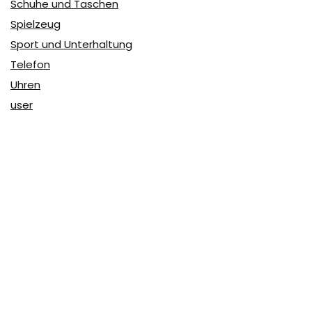
Schuhe und Taschen
Spielzeug
Sport und Unterhaltung
Telefon
Uhren
user
Über Coupon & More
Als Team von
Coupon & More
verfolgen wir täglich die
Rabatte im Internet und vergleichen die Preise, um die
besten Angebote auf unserer Seite zu teilen.
So erfahren Sie, wo Sie beim Online-Shopping am
vorteilhaftesten einkaufen können und wo die höchsten
Rabatte möglich sind.