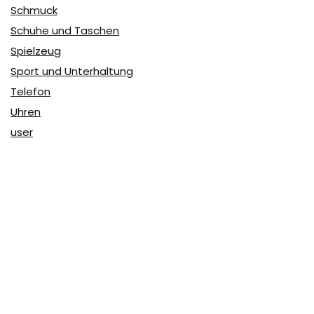
Schmuck
Schuhe und Taschen
Spielzeug
Sport und Unterhaltung
Telefon
Uhren
user
Über Coupon & More
Als Team von
Coupon & More
verfolgen wir täglich die
Rabatte im Internet und vergleichen die Preise, um die
besten Angebote auf unserer Seite zu teilen.
So erfahren Sie, wo Sie beim Online-Shopping am
vorteilhaftesten einkaufen können und wo die höchsten