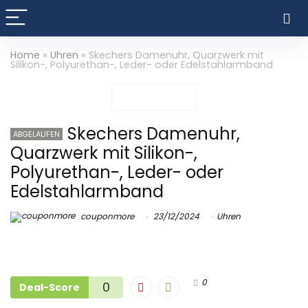
Home
»
Uhren
»
Skechers Damenuhr, Quarzwerk mit
Silikon-, Polyurethan-, Leder- oder Edelstahlarmband
Skechers Damenuhr,
ABGELAUFEN
Quarzwerk mit Silikon-,
Polyurethan-, Leder- oder
Edelstahlarmband
couponmore
23/12/2024
Uhren
0
0
Deal-Score