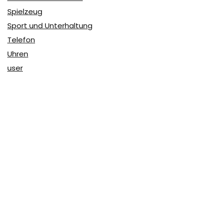
Spielzeug
Sport und Unterhaltung
Telefon
Uhren
user
Über Coupon & More
Als Team von
Coupon & More
verfolgen wir täglich die
Rabatte im Internet und vergleichen die Preise, um die
besten Angebote auf unserer Seite zu teilen.
So erfahren Sie, wo Sie beim Online-Shopping am
vorteilhaftesten einkaufen können und wo die höchsten
Rabatte möglich sind.