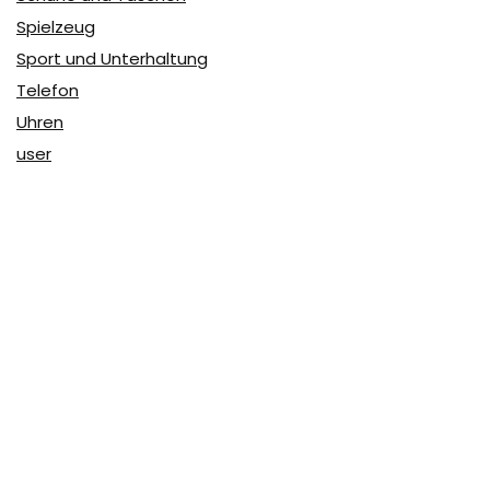
Spielzeug
Sport und Unterhaltung
Telefon
Uhren
user
Über Coupon & More
Als Team von
Coupon & More
verfolgen wir täglich die
Rabatte im Internet und vergleichen die Preise, um die
besten Angebote auf unserer Seite zu teilen.
So erfahren Sie, wo Sie beim Online-Shopping am
vorteilhaftesten einkaufen können und wo die höchsten
Rabatte möglich sind.