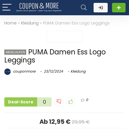
Home
»
Kleidung
»
PUMA Damen Ess Logo Leggings
PUMA Damen Ess Logo
ABGELAUFEN
Leggings
couponmore
23/12/2024
Kleidung
0
0
Deal-Score
Ab 12,95 €
29,95 €