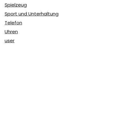
Spielzeug
Sport und Unterhaltung
Telefon
Uhren
user
Über Coupon & More
Als Team von
Coupon & More
verfolgen wir täglich die
Rabatte im Internet und vergleichen die Preise, um die
besten Angebote auf unserer Seite zu teilen.
So erfahren Sie, wo Sie beim Online-Shopping am
vorteilhaftesten einkaufen können und wo die höchsten
Rabatte möglich sind.