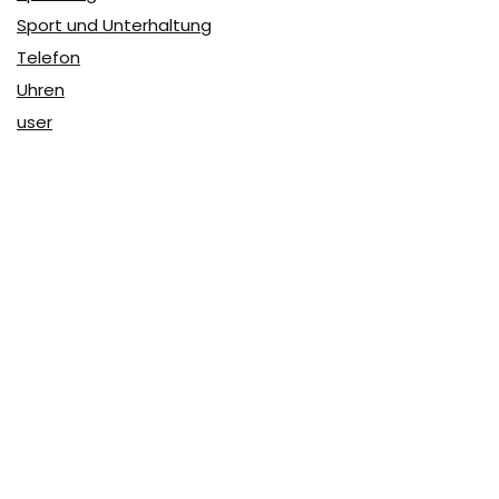
Sport und Unterhaltung
Telefon
Uhren
user
Über Coupon & More
Als Team von
Coupon & More
verfolgen wir täglich die
Rabatte im Internet und vergleichen die Preise, um die
besten Angebote auf unserer Seite zu teilen.
So erfahren Sie, wo Sie beim Online-Shopping am
vorteilhaftesten einkaufen können und wo die höchsten
Rabatte möglich sind.