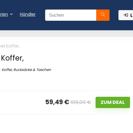
rien
Händler
L
el Koffer,
Koffer,
Koffer, Rucksäcke & Taschen
59,49 €
109,00 €
ZUM DEAL