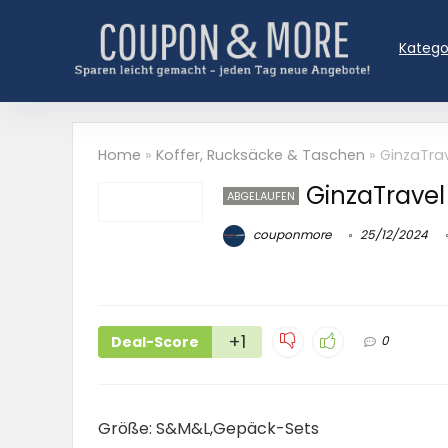
Katego
Home
»
Koffer, Rucksäcke & Taschen
»
GinzaTrav
GinzaTravel 
ABGELAUFEN
couponmore
25/12/2024
+1
Deal-Score
0
Größe: S&M&L,Gepäck-Sets