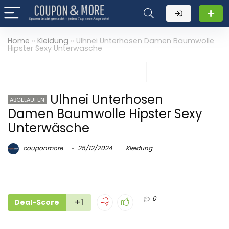
Home
»
Kleidung
»
Ulhnei Unterhosen Damen Baumwolle
Hipster Sexy Unterwäsche
Ulhnei Unterhosen
ABGELAUFEN
Damen Baumwolle Hipster Sexy
Unterwäsche
couponmore
25/12/2024
Kleidung
0
+1
Deal-Score