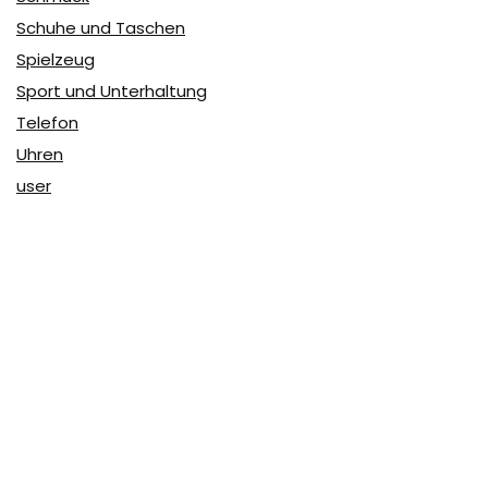
Schuhe und Taschen
Spielzeug
Sport und Unterhaltung
Telefon
Uhren
user
Über Coupon & More
Als Team von
Coupon & More
verfolgen wir täglich die
Rabatte im Internet und vergleichen die Preise, um die
besten Angebote auf unserer Seite zu teilen.
So erfahren Sie, wo Sie beim Online-Shopping am
vorteilhaftesten einkaufen können und wo die höchsten
Rabatte möglich sind.