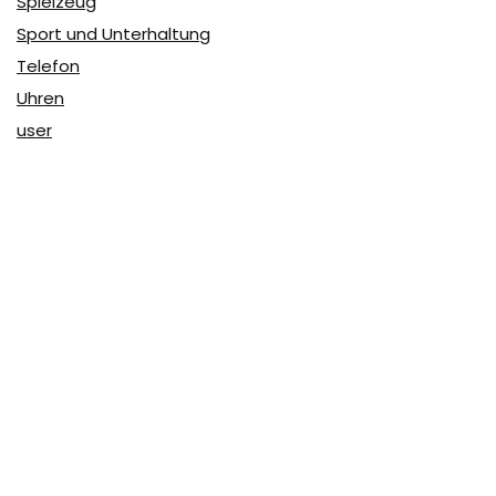
Spielzeug
Sport und Unterhaltung
Telefon
Uhren
user
Über Coupon & More
Als Team von
Coupon & More
verfolgen wir täglich die
Rabatte im Internet und vergleichen die Preise, um die
besten Angebote auf unserer Seite zu teilen.
So erfahren Sie, wo Sie beim Online-Shopping am
vorteilhaftesten einkaufen können und wo die höchsten
Rabatte möglich sind.