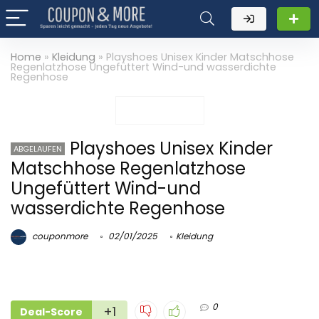
Home
»
Kleidung
»
Playshoes Unisex Kinder Matschhose
Regenlatzhose Ungefüttert Wind-und wasserdichte
Regenhose
Playshoes Unisex Kinder
ABGELAUFEN
Matschhose Regenlatzhose
Ungefüttert Wind-und
wasserdichte Regenhose
couponmore
02/01/2025
Kleidung
0
+1
Deal-Score