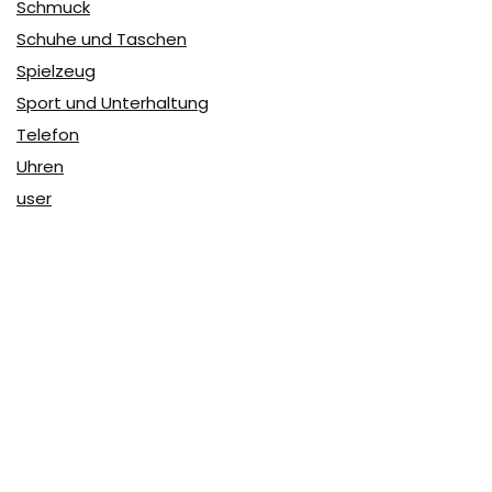
Schmuck
Schuhe und Taschen
Spielzeug
Sport und Unterhaltung
Telefon
Uhren
user
Über Coupon & More
Als Team von
Coupon & More
verfolgen wir täglich die
Rabatte im Internet und vergleichen die Preise, um die
besten Angebote auf unserer Seite zu teilen.
So erfahren Sie, wo Sie beim Online-Shopping am
vorteilhaftesten einkaufen können und wo die höchsten