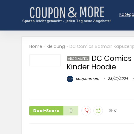
Katego
Home
»
Kleidung
»
DC Comics Batman Kapuzenpu
DC Comics 
ABGELAUFEN
Kinder Hoodie
couponmore
28/12/2024
0
Deal-Score
0