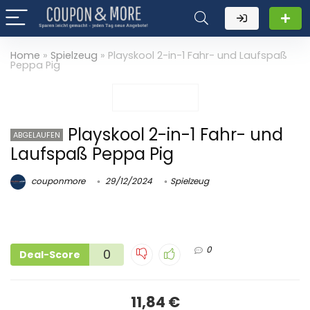
Home
»
Spielzeug
»
Playskool 2-in-1 Fahr- und Laufspaß
Peppa Pig
Playskool 2-in-1 Fahr- und
ABGELAUFEN
Laufspaß Peppa Pig
couponmore
29/12/2024
Spielzeug
0
0
Deal-Score
11,84 €