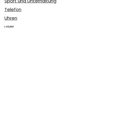
Sport und Unterhaltung
Telefon
Uhren
user
Über Coupon & More
Als Team von
Coupon & More
verfolgen wir täglich die
Rabatte im Internet und vergleichen die Preise, um die
besten Angebote auf unserer Seite zu teilen.
So erfahren Sie, wo Sie beim Online-Shopping am
vorteilhaftesten einkaufen können und wo die höchsten
Rabatte möglich sind.