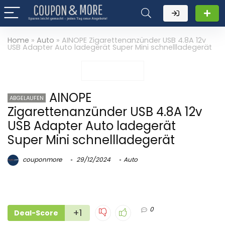
Home
»
Auto
»
AINOPE Zigarettenanzünder USB 4.8A 12v
USB Adapter Auto ladegerät Super Mini schnellladegerät
AINOPE
ABGELAUFEN
Zigarettenanzünder USB 4.8A 12v
USB Adapter Auto ladegerät
Super Mini schnellladegerät
couponmore
29/12/2024
Auto
0
+1
Deal-Score