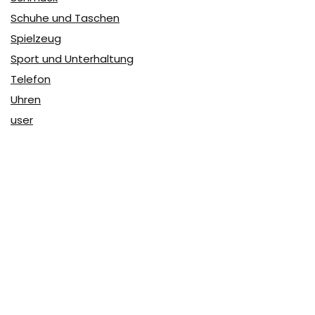
Schuhe und Taschen
Spielzeug
Sport und Unterhaltung
Telefon
Uhren
user
Über Coupon & More
Als Team von
Coupon & More
verfolgen wir täglich die
Rabatte im Internet und vergleichen die Preise, um die
besten Angebote auf unserer Seite zu teilen.
So erfahren Sie, wo Sie beim Online-Shopping am
vorteilhaftesten einkaufen können und wo die höchsten
Rabatte möglich sind.