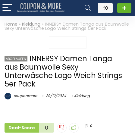
Home
»
Kleidung
»
INNERSY Damen Tanga aus Baumwolle
Sexy Unterwäsche Logo Weich Strings 5er Pack
INNERSY Damen Tanga
ABGELAUFEN
aus Baumwolle Sexy
Unterwäsche Logo Weich Strings
5er Pack
couponmore
29/12/2024
Kleidung
0
0
Deal-Score