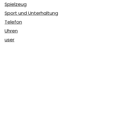
Spielzeug
Sport und Unterhaltung
Telefon
Uhren
user
Über Coupon & More
Als Team von
Coupon & More
verfolgen wir täglich die
Rabatte im Internet und vergleichen die Preise, um die
besten Angebote auf unserer Seite zu teilen.
So erfahren Sie, wo Sie beim Online-Shopping am
vorteilhaftesten einkaufen können und wo die höchsten
Rabatte möglich sind.