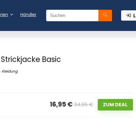
rien
Händler
L
Strickjacke Basic
Kleidung
16,95 €
34,95 €
ZUM DEAL