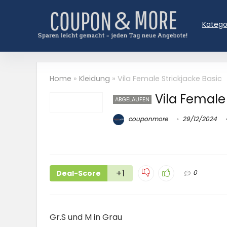
Katego
Home
»
Kleidung
»
Vila Female Strickjacke Basic
Vila Female 
ABGELAUFEN
couponmore
29/12/2024
+1
Deal-Score
0
Gr.S und M in Grau