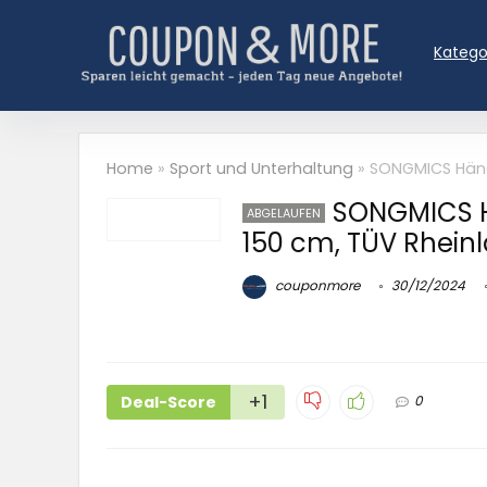
Katego
Home
»
Sport und Unterhaltung
»
SONGMICS Häng
SONGMICS H
ABGELAUFEN
150 cm, TÜV Rhein
couponmore
30/12/2024
+1
Deal-Score
0