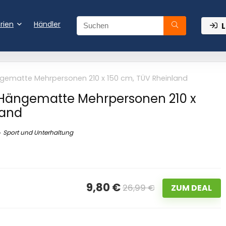
rien
Händler
L
ematte Mehrpersonen 210 x 150 cm, TÜV Rheinland
ängematte Mehrpersonen 210 x
land
Sport und Unterhaltung
9,80 €
26,99 €
ZUM DEAL