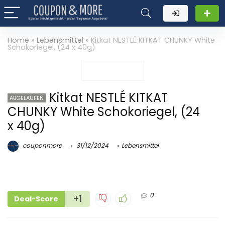
Home
»
Lebensmittel
»
Kitkat NESTLÉ KITKAT CHUNKY White
Schokoriegel, (24 x 40g)
Kitkat NESTLÉ KITKAT
ABGELAUFEN
CHUNKY White Schokoriegel, (24
x 40g)
couponmore
31/12/2024
Lebensmittel
0
+1
Deal-Score