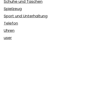
Schuhe und Taschen
Spielzeug
Sport und Unterhaltung
Telefon
Uhren
user
Über Coupon & More
Als Team von
Coupon & More
verfolgen wir täglich die
Rabatte im Internet und vergleichen die Preise, um die
besten Angebote auf unserer Seite zu teilen.
So erfahren Sie, wo Sie beim Online-Shopping am
vorteilhaftesten einkaufen können und wo die höchsten
Rabatte möglich sind.