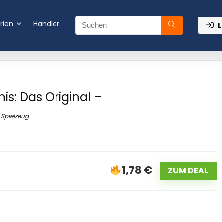
rien
Händler
L
is: Das Original –
Spielzeug
1,78 €
ZUM DEAL