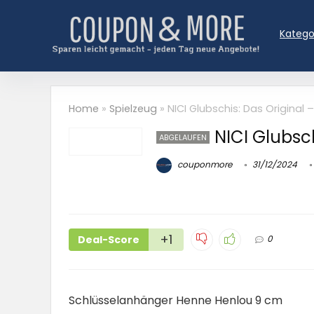
Katego
Home
»
Spielzeug
»
NICI Glubschis: Das Original –
NICI Glubsch
ABGELAUFEN
couponmore
31/12/2024
+1
Deal-Score
0
Schlüsselanhänger Henne Henlou 9 cm