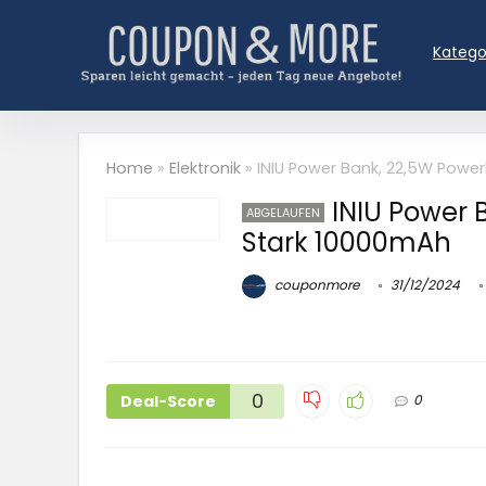
Katego
Home
»
Elektronik
»
INIU Power Bank, 22,5W Powe
INIU Power 
ABGELAUFEN
Stark 10000mAh
couponmore
31/12/2024
0
Deal-Score
0