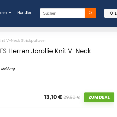
rien
Händler
L
nit V-Neck Strickpullover
S Herren Jorollie Knit V-Neck
Kleidung
13,10 €
29,90 €
ZUM DEAL