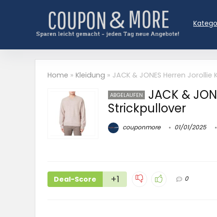
Katego
Home
»
Kleidung
»
JACK & JONES Herren Jorollie K
JACK & JONE
ABGELAUFEN
Strickpullover
couponmore
01/01/2025
+1
Deal-Score
0