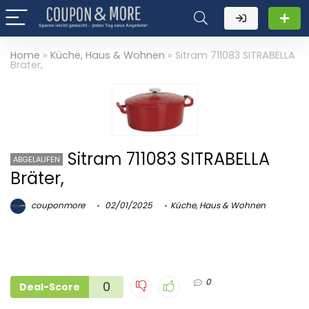
Home
»
Küche, Haus & Wohnen
»
Sitram 711083 SITRABELLA
Bräter,
Sitram 711083 SITRABELLA
ABGELAUFEN
Bräter,
couponmore
02/01/2025
Küche, Haus & Wohnen
0
0
Deal-Score