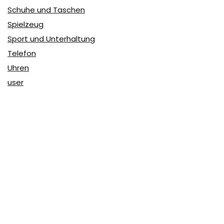
Schuhe und Taschen
Spielzeug
Sport und Unterhaltung
Telefon
Uhren
user
Über Coupon & More
Als Team von
Coupon & More
verfolgen wir täglich die
Rabatte im Internet und vergleichen die Preise, um die
besten Angebote auf unserer Seite zu teilen.
So erfahren Sie, wo Sie beim Online-Shopping am
vorteilhaftesten einkaufen können und wo die höchsten
Rabatte möglich sind.