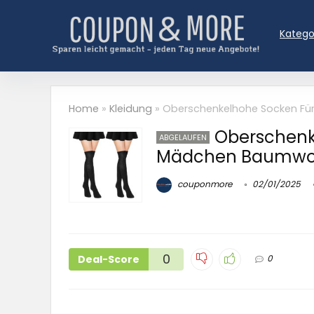
Katego
Home
»
Kleidung
»
Oberschenkelhohe Socken Fü
Oberschenk
ABGELAUFEN
Mädchen Baumwoll
couponmore
02/01/2025
0
Deal-Score
0