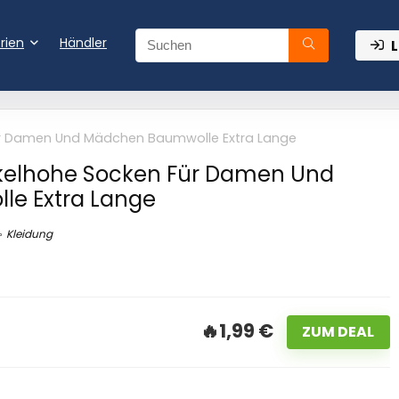
rien
Händler
L
r Damen Und Mädchen Baumwolle Extra Lange
elhohe Socken Für Damen Und
e Extra Lange
Kleidung
🔥1,99 €
ZUM DEAL