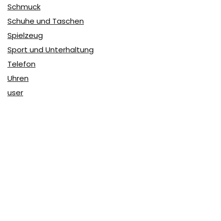
Schmuck
Schuhe und Taschen
Spielzeug
Sport und Unterhaltung
Telefon
Uhren
user
Über Coupon & More
Als Team von
Coupon & More
verfolgen wir täglich die
Rabatte im Internet und vergleichen die Preise, um die
besten Angebote auf unserer Seite zu teilen.
So erfahren Sie, wo Sie beim Online-Shopping am
vorteilhaftesten einkaufen können und wo die höchsten