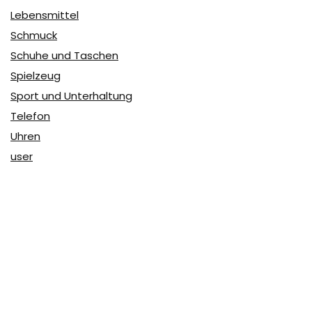
Lebensmittel
Schmuck
Schuhe und Taschen
Spielzeug
Sport und Unterhaltung
Telefon
Uhren
user
Über Coupon & More
Als Team von
Coupon & More
verfolgen wir täglich die
Rabatte im Internet und vergleichen die Preise, um die
besten Angebote auf unserer Seite zu teilen.