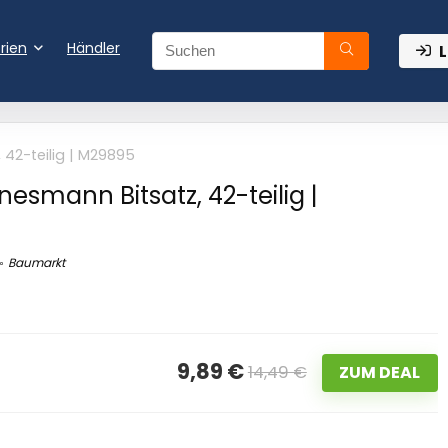
rien
Händler
L
42-teilig | M29895
esmann Bitsatz, 42-teilig |
Baumarkt
9,89 €
14,49 €
ZUM DEAL