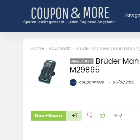
Katego
Home
»
Baumarkt
»
Brüder Mannesmann Bitsatz, 
Brüder Mann
ABGELAUFEN
M29895
couponmore
05/01/2025
+1
Deal-Score
0