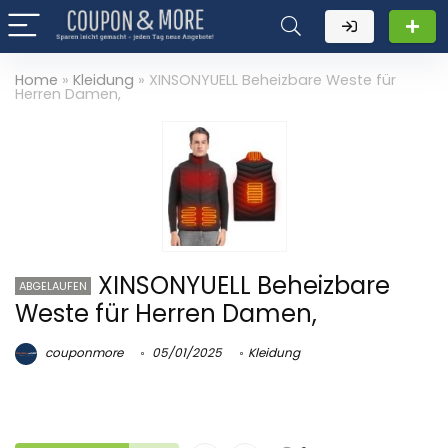
Home
»
Kleidung
»
XINSONYUELL Beheizbare Weste für
Herren Damen,
XINSONYUELL Beheizbare
ABGELAUFEN
Weste für Herren Damen,
couponmore
05/01/2025
Kleidung