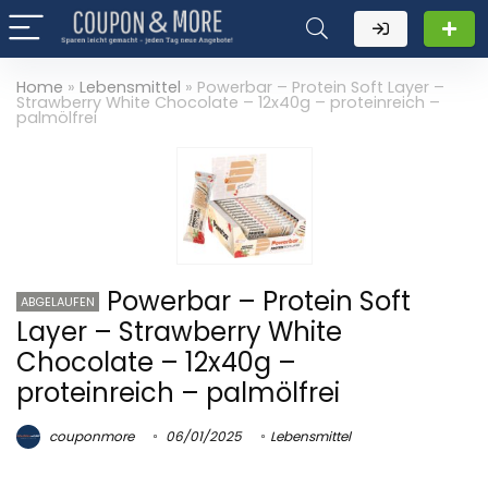
Home
»
Lebensmittel
»
Powerbar – Protein Soft Layer –
Strawberry White Chocolate – 12x40g – proteinreich –
palmölfrei
Powerbar – Protein Soft
ABGELAUFEN
Layer – Strawberry White
Chocolate – 12x40g –
proteinreich – palmölfrei
couponmore
06/01/2025
Lebensmittel