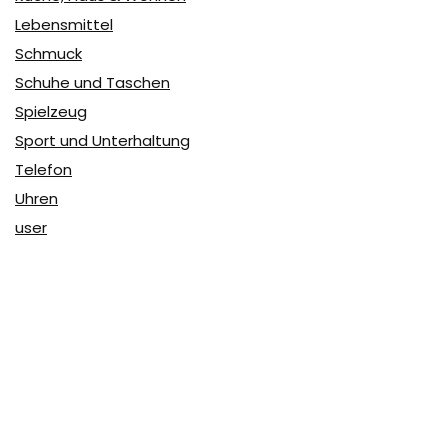
Lebensmittel
Schmuck
Schuhe und Taschen
Spielzeug
Sport und Unterhaltung
Telefon
Uhren
user
Über Coupon & More
Als Team von
Coupon & More
verfolgen wir täglich die
Rabatte im Internet und vergleichen die Preise, um die
besten Angebote auf unserer Seite zu teilen.