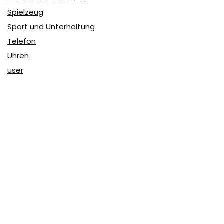
Spielzeug
Sport und Unterhaltung
Telefon
Uhren
user
Über Coupon & More
Als Team von
Coupon & More
verfolgen wir täglich die
Rabatte im Internet und vergleichen die Preise, um die
besten Angebote auf unserer Seite zu teilen.
So erfahren Sie, wo Sie beim Online-Shopping am
vorteilhaftesten einkaufen können und wo die höchsten
Rabatte möglich sind.