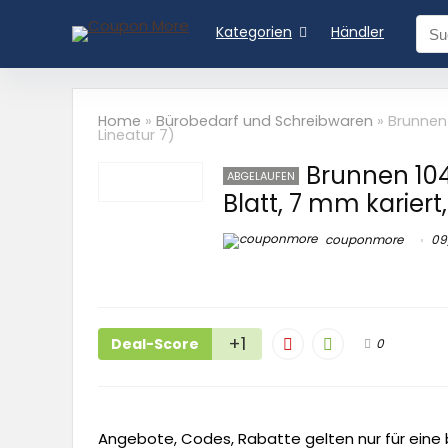
Kategorien
Händler
Home
»
Bürobedarf und Schreibwaren
»
Brunnen 
Lineatur 7)
Brunnen 104
ABGELAUFEN
Blatt, 7 mm kariert,
couponmore
09
+1
Deal-Score
0
Angebote, Codes, Rabatte gelten nur für eine b