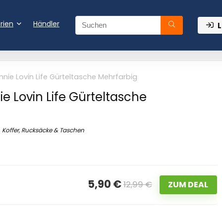
rien
Händler
L
nnie Lovin Life Gürteltasche Mehrfarbig
ie Lovin Life Gürteltasche
Koffer, Rucksäcke & Taschen
5,90 €
12,99 €
ZUM DEAL