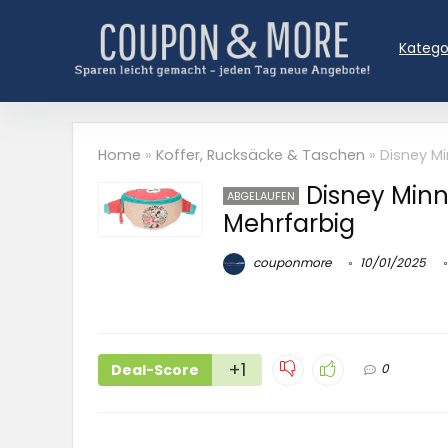
Katego
Home
»
Koffer, Rucksäcke & Taschen
»
Disney Mi
Disney Minn
ABGELAUFEN
Mehrfarbig
couponmore
10/01/2025
+1
Deal-Score
0