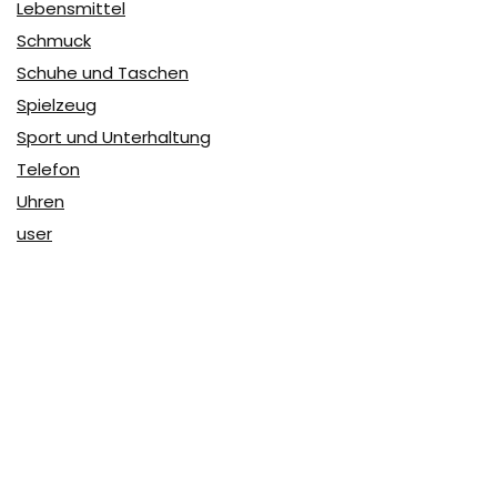
Lebensmittel
Schmuck
Schuhe und Taschen
Spielzeug
Sport und Unterhaltung
Telefon
Uhren
user
Über Coupon & More
Als Team von
Coupon & More
verfolgen wir täglich die
Rabatte im Internet und vergleichen die Preise, um die
besten Angebote auf unserer Seite zu teilen.
So erfahren Sie, wo Sie beim Online-Shopping am