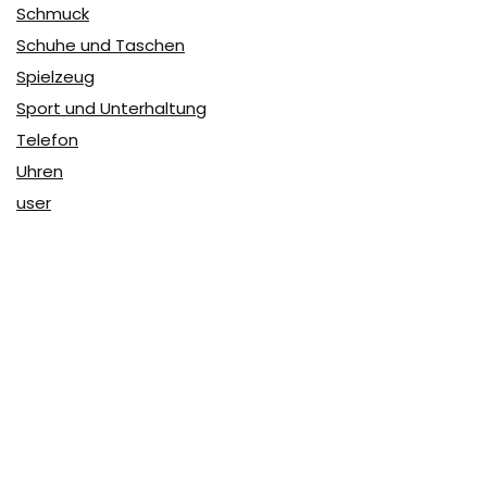
Schmuck
Schuhe und Taschen
Spielzeug
Sport und Unterhaltung
Telefon
Uhren
user
Über Coupon & More
Als Team von
Coupon & More
verfolgen wir täglich die
Rabatte im Internet und vergleichen die Preise, um die
besten Angebote auf unserer Seite zu teilen.
So erfahren Sie, wo Sie beim Online-Shopping am
vorteilhaftesten einkaufen können und wo die höchsten