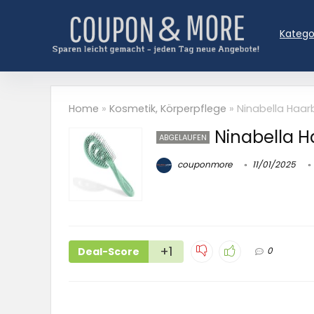
Katego
Home
»
Kosmetik, Körperpflege
»
Ninabella Haar
Ninabella H
ABGELAUFEN
couponmore
11/01/2025
+1
Deal-Score
0