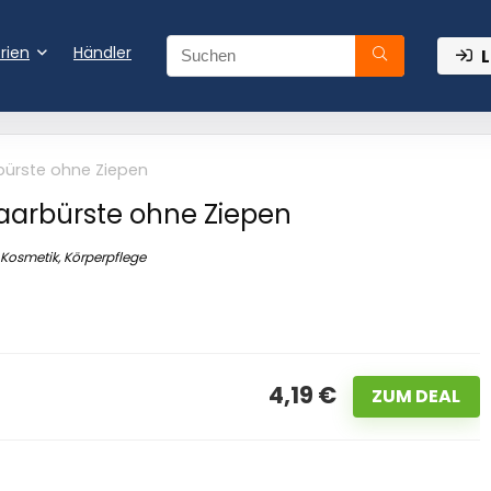
rien
Händler
L
bürste ohne Ziepen
aarbürste ohne Ziepen
Kosmetik, Körperpflege
4,19 €
ZUM DEAL