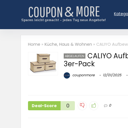
Katego
Home
»
Küche, Haus & Wohnen
»
CALIYO Aufbewa
CALIYO Auf
ABGELAUFEN
3er-Pack
couponmore
12/01/2025
0
Deal-Score
0