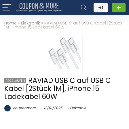
Home
»
Elektronik
»
RAVIAD USB C auf USB C Kabel [2Stück
1M], iPhone 15 Ladekabel 60W
RAVIAD USB C auf USB C
ABGELAUFEN
Kabel [2Stück 1M], iPhone 15
Ladekabel 60W
couponmore
12/01/2025
Elektronik