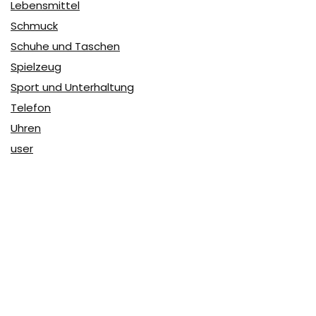
Lebensmittel
Schmuck
Schuhe und Taschen
Spielzeug
Sport und Unterhaltung
Telefon
Uhren
user
Über Coupon & More
Als Team von
Coupon & More
verfolgen wir täglich die
Rabatte im Internet und vergleichen die Preise, um die
besten Angebote auf unserer Seite zu teilen.
So erfahren Sie, wo Sie beim Online-Shopping am