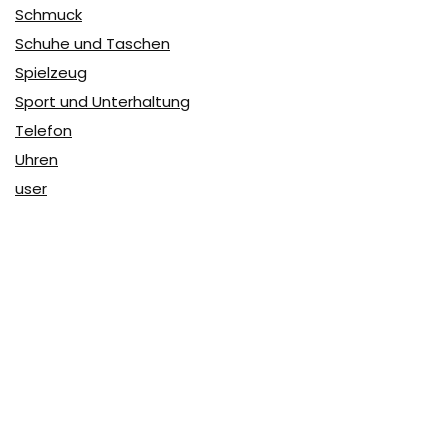
Schmuck
Schuhe und Taschen
Spielzeug
Sport und Unterhaltung
Telefon
Uhren
user
Über Coupon & More
Als Team von
Coupon & More
verfolgen wir täglich die
Rabatte im Internet und vergleichen die Preise, um die
besten Angebote auf unserer Seite zu teilen.
So erfahren Sie, wo Sie beim Online-Shopping am
vorteilhaftesten einkaufen können und wo die höchsten