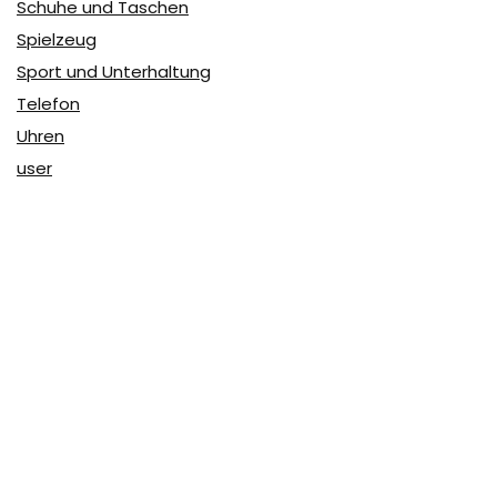
Schuhe und Taschen
Spielzeug
Sport und Unterhaltung
Telefon
Uhren
user
Über Coupon & More
Als Team von
Coupon & More
verfolgen wir täglich die
Rabatte im Internet und vergleichen die Preise, um die
besten Angebote auf unserer Seite zu teilen.
So erfahren Sie, wo Sie beim Online-Shopping am
vorteilhaftesten einkaufen können und wo die höchsten
Rabatte möglich sind.