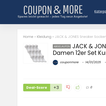
Katego
Home
»
Kleidung
»
JACK & JONES Sneaker Socken
JACK & JON
ABGELAUFEN
Damen 12er Set K
couponmore
14/01/2025
+3
Deal-Score
0