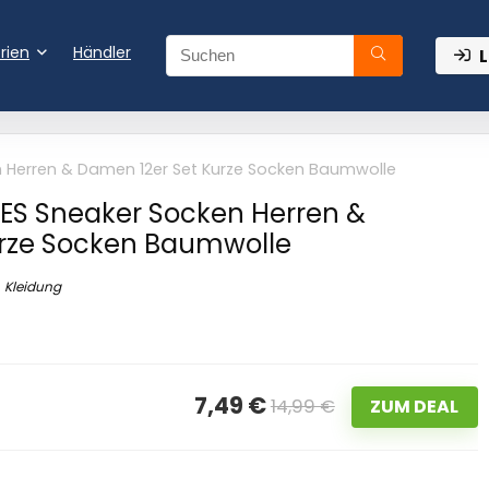
rien
Händler
L
 Herren & Damen 12er Set Kurze Socken Baumwolle
ES Sneaker Socken Herren &
urze Socken Baumwolle
Kleidung
7,49 €
14,99 €
ZUM DEAL