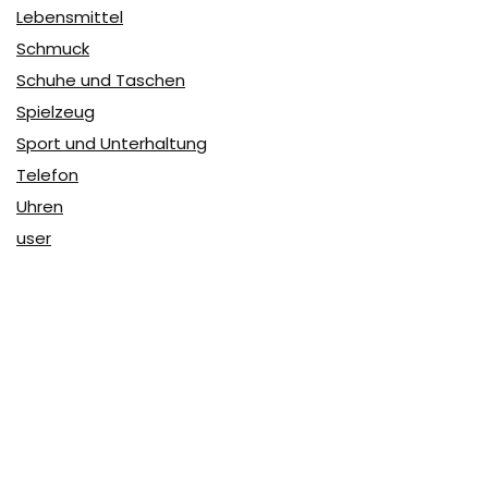
Lebensmittel
Schmuck
Schuhe und Taschen
Spielzeug
Sport und Unterhaltung
Telefon
Uhren
user
Über Coupon & More
Als Team von
Coupon & More
verfolgen wir täglich die
Rabatte im Internet und vergleichen die Preise, um die
besten Angebote auf unserer Seite zu teilen.