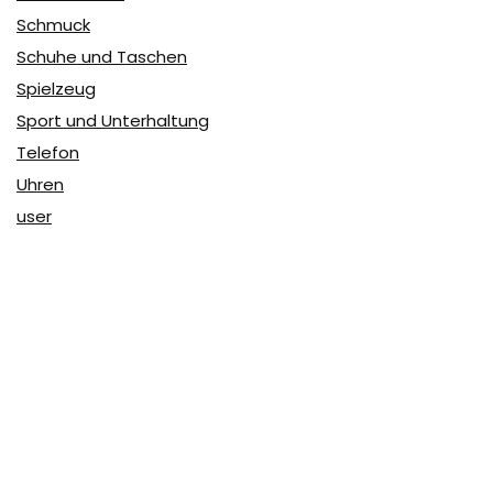
Schmuck
Schuhe und Taschen
Spielzeug
Sport und Unterhaltung
Telefon
Uhren
user
Über Coupon & More
Als Team von
Coupon & More
verfolgen wir täglich die
Rabatte im Internet und vergleichen die Preise, um die
besten Angebote auf unserer Seite zu teilen.
So erfahren Sie, wo Sie beim Online-Shopping am