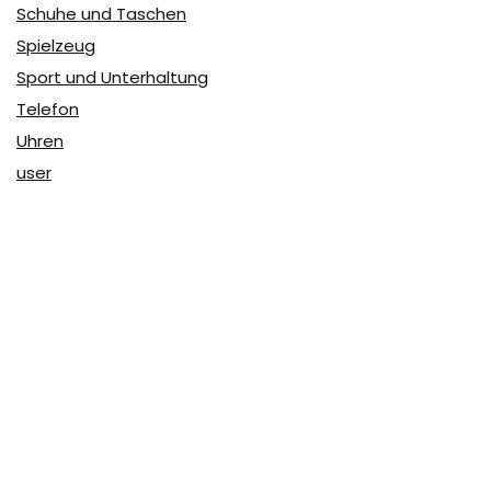
Schuhe und Taschen
Spielzeug
Sport und Unterhaltung
Telefon
Uhren
user
Über Coupon & More
Als Team von
Coupon & More
verfolgen wir täglich die
Rabatte im Internet und vergleichen die Preise, um die
besten Angebote auf unserer Seite zu teilen.
So erfahren Sie, wo Sie beim Online-Shopping am
vorteilhaftesten einkaufen können und wo die höchsten
Rabatte möglich sind.