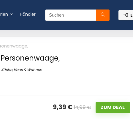
rien
Händler
L
rsonenwaage,
 Personenwaage,
Küche, Haus & Wohnen
9,39 €
14,99 €
ZUM DEAL