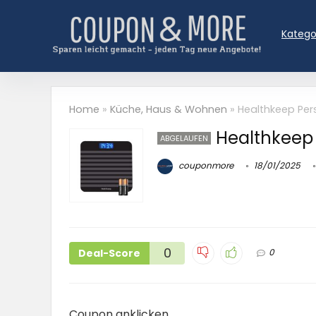
Katego
Home
»
Küche, Haus & Wohnen
»
Healthkeep Pe
Healthkeep
ABGELAUFEN
couponmore
18/01/2025
0
Deal-Score
0
Coupon anklicken