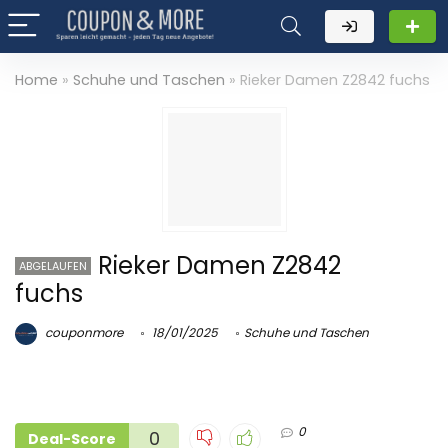
Home
»
Schuhe und Taschen
»
Rieker Damen Z2842 fuchs
Rieker Damen Z2842
ABGELAUFEN
fuchs
couponmore
18/01/2025
Schuhe und Taschen
0
0
Deal-Score