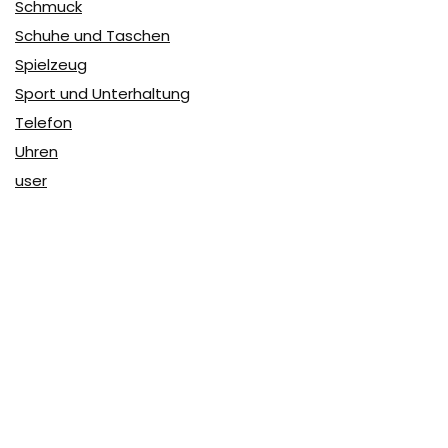
Schmuck
Schuhe und Taschen
Spielzeug
Sport und Unterhaltung
Telefon
Uhren
user
Über Coupon & More
Als Team von
Coupon & More
verfolgen wir täglich die
Rabatte im Internet und vergleichen die Preise, um die
besten Angebote auf unserer Seite zu teilen.
So erfahren Sie, wo Sie beim Online-Shopping am
vorteilhaftesten einkaufen können und wo die höchsten