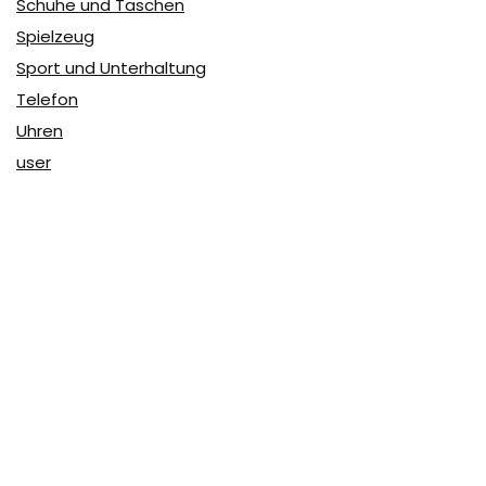
Schuhe und Taschen
Spielzeug
Sport und Unterhaltung
Telefon
Uhren
user
Über Coupon & More
Als Team von
Coupon & More
verfolgen wir täglich die
Rabatte im Internet und vergleichen die Preise, um die
besten Angebote auf unserer Seite zu teilen.
So erfahren Sie, wo Sie beim Online-Shopping am
vorteilhaftesten einkaufen können und wo die höchsten
Rabatte möglich sind.