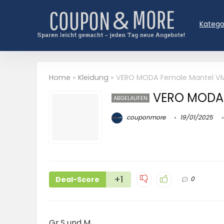
Katego
Home
»
Kleidung
»
VERO MODA Female Mantel VM
VERO MODA 
ABGELAUFEN
couponmore
19/01/2025
+1
Deal-Score
0
Gr.S und M